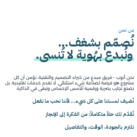
من نحن
نُصمّم بشغف…
ونُبدع بهُوية لا تُنسى.
نحن أنوب – فريق مبدع من خبراء التصميم والتقنية، نؤمن أن كل
مشروع هو فرصة لصناعة شيء استثنائي. لا نقدم خدمات تقليدية، بل
نصنع تجارب بصرية ورقمية تُلامس الإحساس وتبقى في الذاكرة.
نُضيف لمستنا على كل شيء… لأننا نحب ما نفعل
نُقدّم لك حلاً متكاملاً: من الفكرة إلى الإنجاز
نلتزم بالجودة، الوقت، والتفاصيل