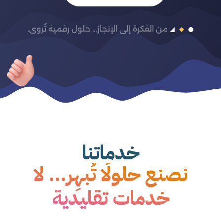
من الفكرة إلى الإنجاز… حلول رقمية تُروى.
خدماتنا
نصنع حلولًا تُبهِر… لا
خدمات تقليدية