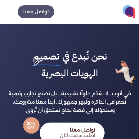
تواصل معنا
نحن نُبدع في
تصميم
الهويات البصرية
في أنوب ، لا نقدّم حلولًا تقليدية… بل نصنع تجارب رقمية
تُحفر في الذاكرة وتُبهر جمهورك. ابدأ معنا مشروعك،
وسنحوّله إلى قصة نجاح تستحق أن تُروى.
تواصل معنا —
اطلب عرضك الآن